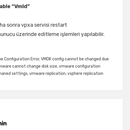
able “VmId”
aha sonra vpxa servisi restart
sunucu üzerinde editleme işlemleri yapılabilir.
ne Configuration Error
,
VMDK config cannot be changed due
mware cannot change disk size
,
vmware configuration
haned settings
,
vmware replication
,
vsphere replication
in