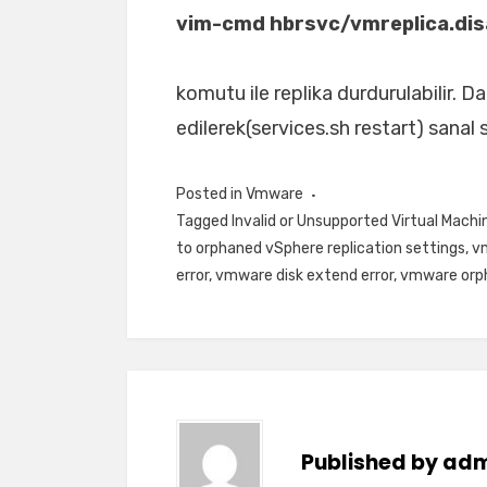
vim-cmd hbrsvc/vmreplica.dis
komutu ile replika durdurulabilir. D
edilerek(services.sh restart) sanal 
Posted in
Vmware
Tagged
Invalid or Unsupported Virtual Machi
to orphaned vSphere replication settings
,
v
error
,
vmware disk extend error
,
vmware orp
Published by
adm