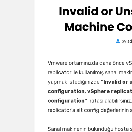
Invalid or U
Machine Con
by
a
Vmware ortamınızda daha önce vSph
replicator ile kullanılmış sanal maki
yapmak istediğinizde
“Invalid or
configuration, vSphere replica
configuration”
hatası alabilirsini
replicator’a ait config değerlerinin
Sanal makinenin bulunduğu hosta ss