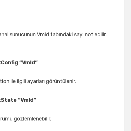
sanal sunucunun Vmid tabındaki sayı not edilir.
Config “VmId”
n ile ilgili ayarları görüntülenir.
tState “VmId”
rumu gözlemlenebilir.