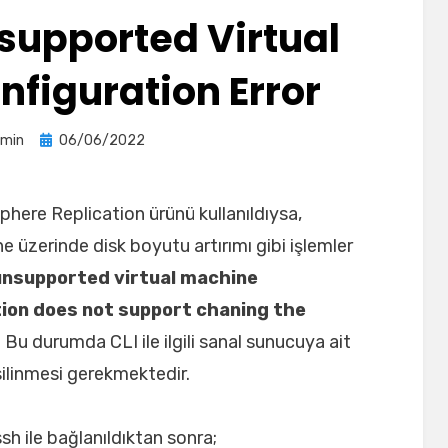
nsupported Virtual
figuration Error
Posted
dmin
06/06/2022
on
ere Replication ürünü kullanıldıysa,
ne üzerinde disk boyutu artırımı gibi işlemler
 unsupported virtual machine
tion does not support chaning the
z. Bu durumda CLI ile ilgili sanal sunucuya ait
 silinmesi gerekmektedir.
h ile bağlanıldıktan sonra;