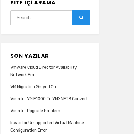
SITE İÇI ARAMA
Search
for:
Search
SON YAZILAR
Vmware Cloud Director Availability
Network Error
VM Migration Greyed Out
Vcenter VM E1000 To VMXNET3 Convert
Vcenter Upgrade Problem
Invalid or Unsupported Virtual Machine
Configuration Error