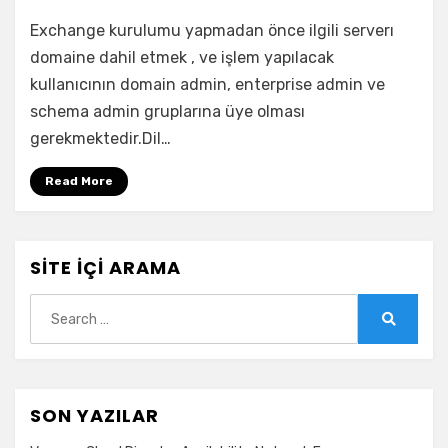
Exchange
Exchange kurulumu yapmadan önce ilgili serverı
2016
Kurulum
domaine dahil etmek , ve işlem yapılacak
kullanıcının domain admin, enterprise admin ve
schema admin gruplarına üye olması
gerekmektedir.Dil…
Read More
SITE İÇI ARAMA
Search
for:
Search
SON YAZILAR