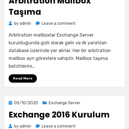
Arbitration Mailbox
Taşıma
on
by
admin
Leave a comment
Exchange
Arbitration mailboxlar Exchange Server
Server
Arbitration
kurulduğunda gizli olarak gelir ve ilk yaratılan
Mailbox
database üzerinde yer alırlar. Her bir arbitration
Taşıma
mailbox ayrı görevlere sahiptir. Mailbox taşıma
batchlerini…
Read More
Posted
05/10/2020
Exchange Server
on
Exchange 2016 Kurulum
on
by
admin
Leave a comment