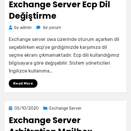
Exchange Server Ecp Dil
Değiştirme
Exchange
by
admin
bir yorum
Server
Exchange server owa üzerinde oturum açarken dil
Ecp
Dil
seçebilirken ecp’ye girdiğimizde karşımıza dil
Değiştirme
seçme ekranı çıkmamaktadır. Ecp dili kullandığımız
için
bilgisayara göre değişebilir. Sistem yöneticileri
İngilizce kullanıma…
Read More
Posted
05/10/2020
Exchange Server
on
Exchange Server