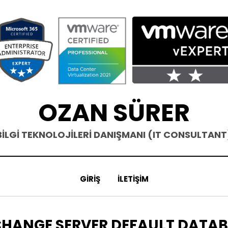
OZAN SÜRER
BİLGİ TEKNOLOJİLERİ DANIŞMANI (IT CONSULTANT
GIRIŞ
İLETIŞIM
KET
HANGE SERVER DEFAULT DATA