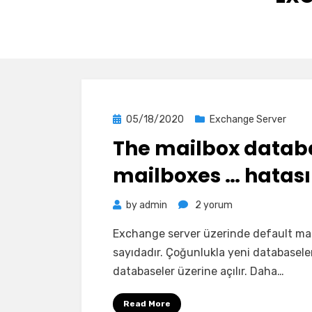
Posted
05/18/2020
Exchange Server
on
The mailbox databa
mailboxes … hatası
The
by
admin
2 yorum
mailbox
Exchange server üzerinde default mai
database
sayıdadır. Çoğunlukla yeni databaseler aç
contains
databaseler üzerine açılır. Daha…
one
or
Read More
more