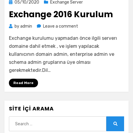
Posted
05/10/2020
Exchange Server
on
Exchange 2016 Kurulum
on
by
admin
Leave a comment
Exchange
Exchange kurulumu yapmadan önce ilgili serverı
2016
Kurulum
domaine dahil etmek , ve işlem yapılacak
kullanıcının domain admin, enterprise admin ve
schema admin gruplarına üye olması
gerekmektedir.Dil…
Read More
SITE İÇI ARAMA
Search
for:
Search