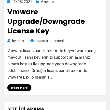
Posted
12/03/2021
Vmware
on
Vmware
Upgrade/Downgrade
License Key
on
by
admin
Leave a comment
Vmware
Vmware lisans paneli üzerinde (myvmware.com)
Upgrade/Downgrade
License
mevcut lisans keylerinizi support anlaşmanız
Key
olması koşulu ile upgrade yada downgrade
edebilirsiniz. Örneğin lisans paneli üzerinde
Vmware Esxi 6 lisasınız…
Read More
SITE İÇI ARAMA