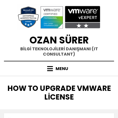
Skip
to
content
OZAN SÜRER
BİLGİ TEKNOLOJİLERİ DANIŞMANI (IT
CONSULTANT)
MENU
ETIKET
:
HOW TO UPGRADE VMWARE
LICENSE