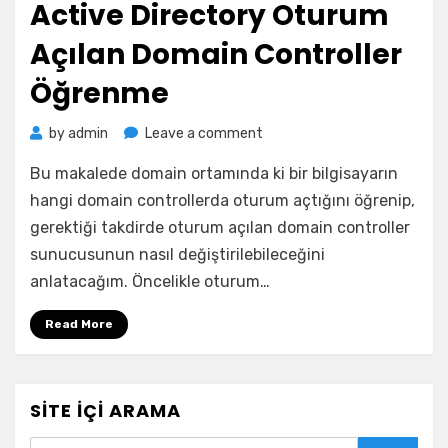
Active Directory Oturum
Açılan Domain Controller
Öğrenme
on
by
admin
Leave a comment
Active
Bu makalede domain ortamında ki bir bilgisayarın
Directory
Oturum
hangi domain controllerda oturum açtığını öğrenip,
Açılan
gerektiği takdirde oturum açılan domain controller
Domain
sunucusunun nasıl değiştirilebileceğini
Controller
anlatacağım. Öncelikle oturum…
Öğrenme
Read More
SITE İÇI ARAMA
Search