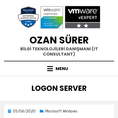
Skip
to
content
OZAN SÜRER
BİLGİ TEKNOLOJİLERİ DANIŞMANI (IT
CONSULTANT)
MENU
ETIKET
:
LOGON SERVER
Posted
05/06/2020
Microsoft Windows
on