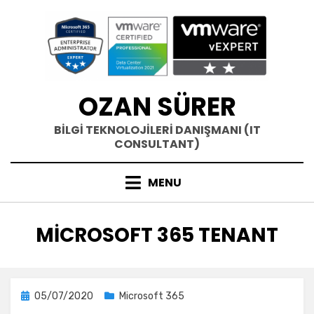
Skip
to
content
OZAN SÜRER
BİLGİ TEKNOLOJİLERİ DANIŞMANI (IT
CONSULTANT)
MENU
ETIKET
:
MICROSOFT 365 TENANT
Posted
05/07/2020
Microsoft 365
on