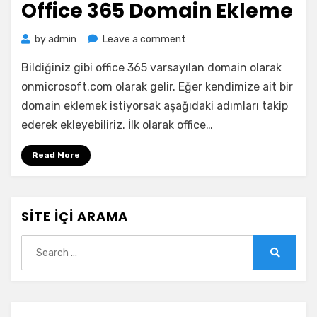
Office 365 Domain Ekleme
on
by
admin
Leave a comment
Office
Bildiğiniz gibi office 365 varsayılan domain olarak
365
Domain
onmicrosoft.com olarak gelir. Eğer kendimize ait bir
Ekleme
domain eklemek istiyorsak aşağıdaki adımları takip
ederek ekleyebiliriz. İlk olarak office…
Read More
SITE İÇI ARAMA
Search
for:
Search