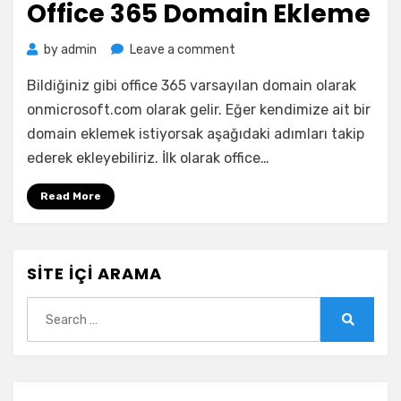
Office 365 Domain Ekleme
on
by
admin
Leave a comment
Office
Bildiğiniz gibi office 365 varsayılan domain olarak
365
Domain
onmicrosoft.com olarak gelir. Eğer kendimize ait bir
Ekleme
domain eklemek istiyorsak aşağıdaki adımları takip
ederek ekleyebiliriz. İlk olarak office…
Read More
SITE İÇI ARAMA
Search
for:
Search