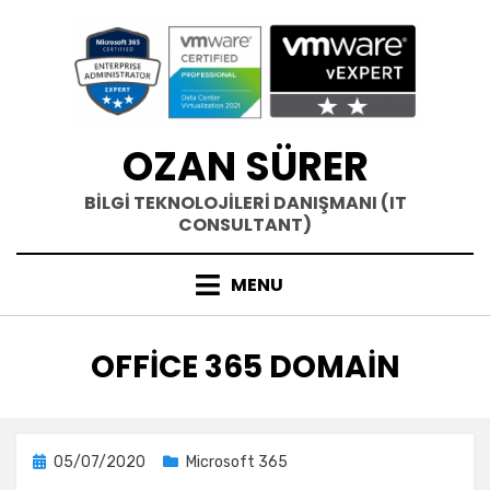
Skip
to
content
OZAN SÜRER
BİLGİ TEKNOLOJİLERİ DANIŞMANI (IT
CONSULTANT)
MENU
ETIKET
:
OFFICE 365 DOMAIN
Posted
05/07/2020
Microsoft 365
on