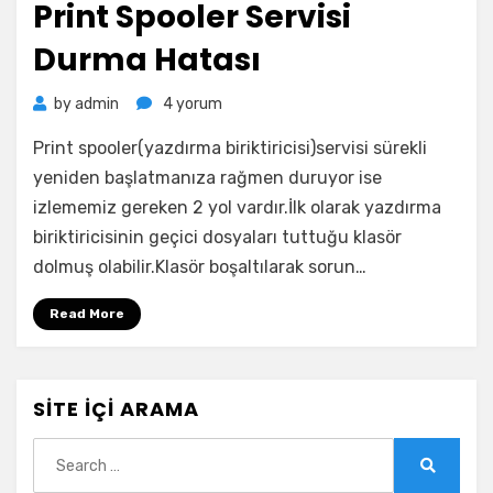
Print Spooler Servisi
Durma Hatası
Print
by
admin
4 yorum
Spooler
Print spooler(yazdırma biriktiricisi)servisi sürekli
Servisi
Durma
yeniden başlatmanıza rağmen duruyor ise
Hatası
izlememiz gereken 2 yol vardır.İlk olarak yazdırma
için
biriktiricisinin geçici dosyaları tuttuğu klasör
dolmuş olabilir.Klasör boşaltılarak sorun…
Read More
SITE İÇI ARAMA
Search
for:
Search