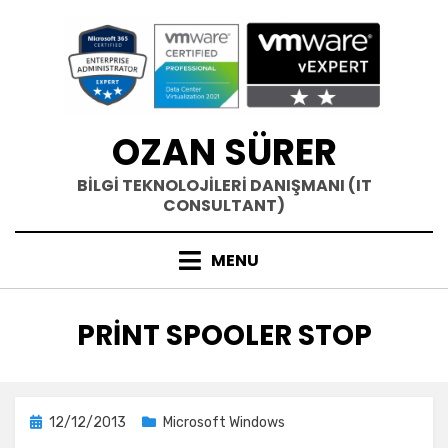
Skip
to
content
OZAN SÜRER
BİLGİ TEKNOLOJİLERİ DANIŞMANI (IT
CONSULTANT)
MENU
ETIKET
:
PRINT SPOOLER STOP
Posted
12/12/2013
Microsoft Windows
on