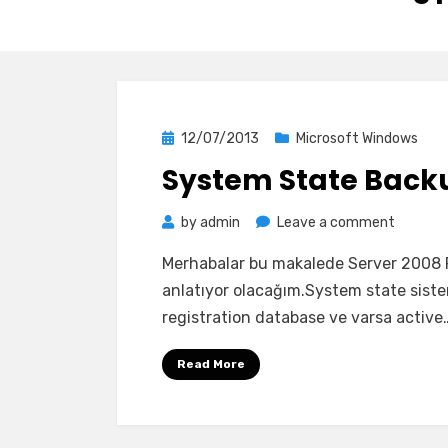
Posted
12/07/2013
Microsoft Windows
on
System State Backu
on
by
admin
Leave a comment
System
Merhabalar bu makalede Server 2008 R
State
anlatıyor olacağım.System state sistem
Backup
registration database ve varsa active
Nasıl
Alınır?
Read More