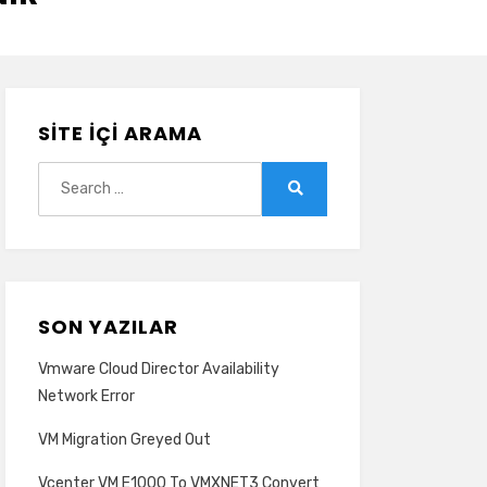
SITE İÇI ARAMA
Search
for:
Search
SON YAZILAR
Vmware Cloud Director Availability
Network Error
VM Migration Greyed Out
Vcenter VM E1000 To VMXNET3 Convert