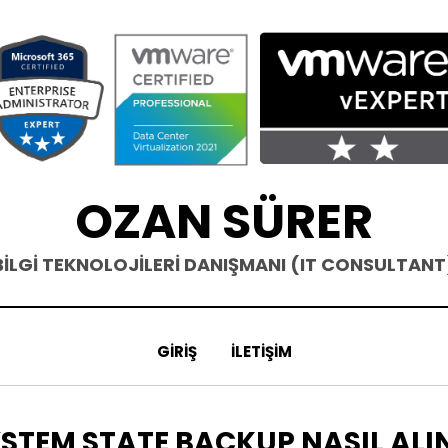
OZAN SÜRER
BİLGİ TEKNOLOJİLERİ DANIŞMANI (IT CONSULTANT
GIRIŞ
İLETIŞIM
IKET
STEM STATE BACKUP NASIL ALI