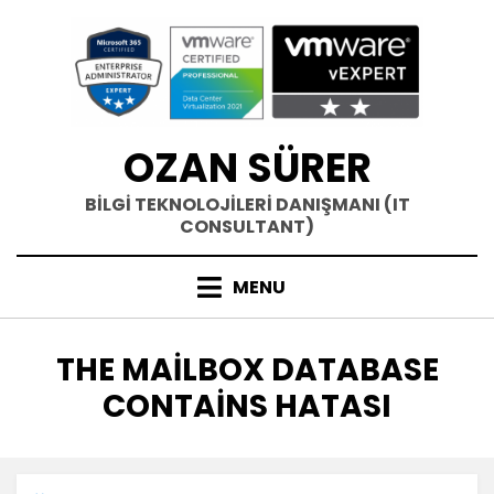
Skip
to
content
OZAN SÜRER
BİLGİ TEKNOLOJİLERİ DANIŞMANI (IT
CONSULTANT)
MENU
ETIKET
:
THE MAILBOX DATABASE
CONTAINS HATASI