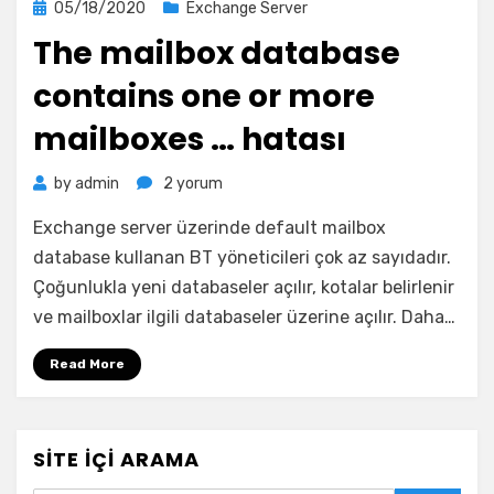
Posted
05/18/2020
Exchange Server
on
The mailbox database
contains one or more
mailboxes … hatası
The
by
admin
2 yorum
mailbox
Exchange server üzerinde default mailbox
database
contains
database kullanan BT yöneticileri çok az sayıdadır.
one
Çoğunlukla yeni databaseler açılır, kotalar belirlenir
or
ve mailboxlar ilgili databaseler üzerine açılır. Daha…
more
mailboxes
Read More
…
hatası
için
SITE İÇI ARAMA