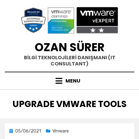
Skip
to
content
OZAN SÜRER
BİLGİ TEKNOLOJİLERİ DANIŞMANI (IT
CONSULTANT)
MENU
ETIKET
:
UPGRADE VMWARE TOOLS
Posted
05/06/2021
Vmware
on