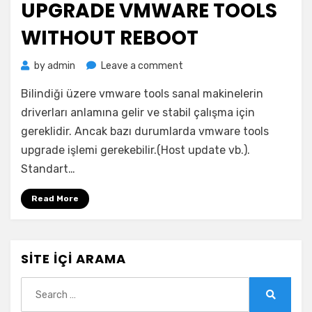
UPGRADE VMWARE TOOLS
WITHOUT REBOOT
on
by
admin
Leave a comment
UPGRADE
Bilindiği üzere vmware tools sanal makinelerin
VMWARE
TOOLS
driverları anlamına gelir ve stabil çalışma için
WITHOUT
gereklidir. Ancak bazı durumlarda vmware tools
REBOOT
upgrade işlemi gerekebilir.(Host update vb.).
Standart…
Read More
SITE İÇI ARAMA
Search
for:
Search