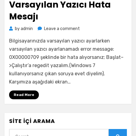
Varsayılan Yazıcı Hata
Mesajı
on
by
admin
Leave a comment
Varsayılan
Bilgisayarınızda varsayılan yazıcı ayarlarken
Yazıcı
Hata
varsayılan yazıcı ayarlanamadı error message:
Mesajı
0X00000709 şeklinde bir hata alıyorsanız; Başlat–
>Çalıştır’a regedit yazalım.(Windows 7
kullanıyorsanız çıkan soruya evet diyelim).
Karşımıza aşağıdaki ekran…
Read More
SITE İÇI ARAMA
Search