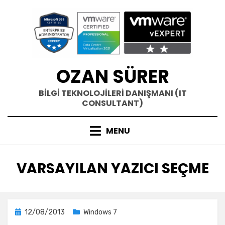
Skip
to
content
OZAN SÜRER
BİLGİ TEKNOLOJİLERİ DANIŞMANI (IT
CONSULTANT)
MENU
ETIKET
:
VARSAYILAN YAZICI SEÇME
Posted
12/08/2013
Windows 7
on