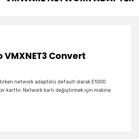
To VMXNET3 Convert
ırken network adaptörü default olarak E1000
bir karttır. Network kartı değiştirmek için makine
3