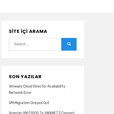
SITE İÇI ARAMA
Search
for:
Search
SON YAZILAR
Vmware Cloud Director Availability
Network Error
VM Migration Greyed Out
Vcenter VM E1000 To VMXNET3 Convert