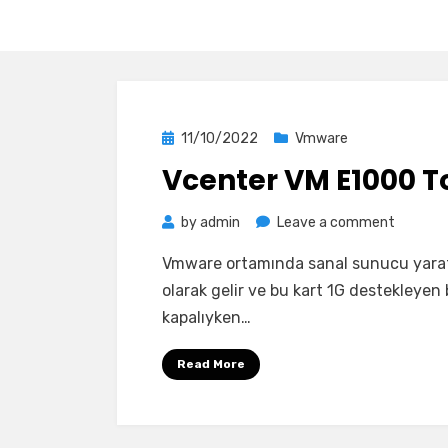
Posted
11/10/2022
Vmware
on
Vcenter VM E1000 
on
by
admin
Leave a comment
Vcenter
Vmware ortamında sanal sunucu yarat
VM
olarak gelir ve bu kart 1G destekleyen 
E1000
kapalıyken…
To
VMXNET
Read More
Convert