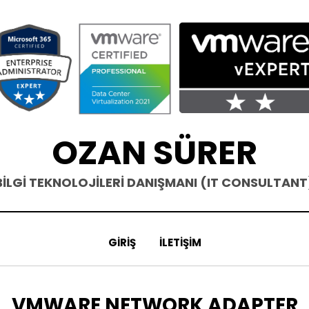
OZAN SÜRER
BİLGİ TEKNOLOJİLERİ DANIŞMANI (IT CONSULTANT
GIRIŞ
İLETIŞIM
ETIKET
:
VMWARE NETWORK ADAPTER