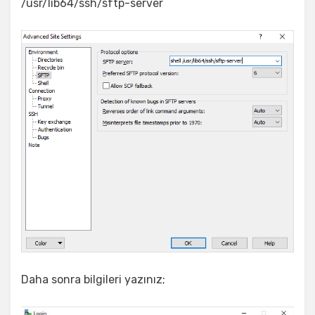
/usr/lib64/ssh/sftp-server
Daha sonra bilgileri yazınız;