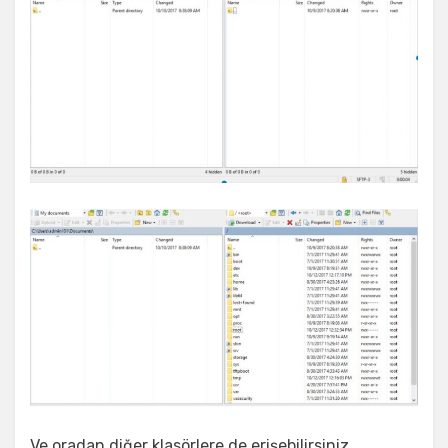
Ve oradan diğer klasörlere de erişebilirsiniz,