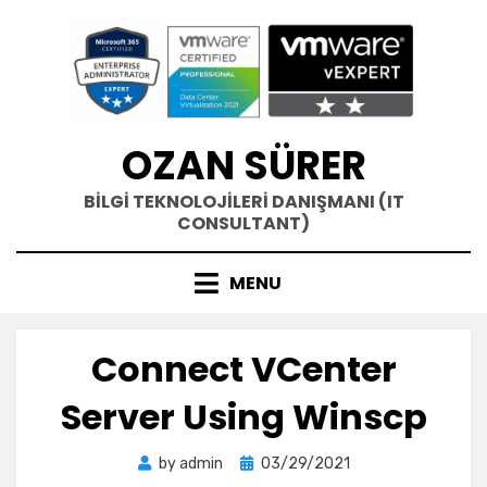
Skip
to
content
OZAN SÜRER
BİLGİ TEKNOLOJİLERİ DANIŞMANI (IT
CONSULTANT)
MENU
Connect VCenter
Server Using Winscp
Posted
by
admin
03/29/2021
on