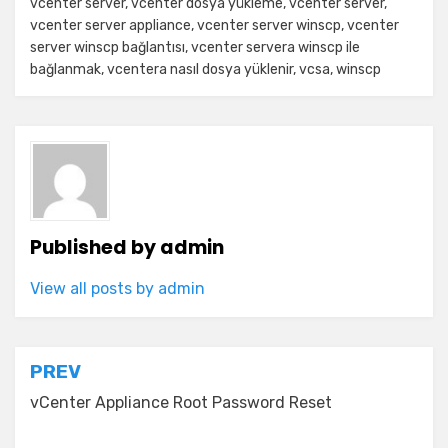
vcenter server
,
vcenter dosya yükleme
,
vcenter server
,
vcenter server appliance
,
vcenter server winscp
,
vcenter
server winscp bağlantısı
,
vcenter servera winscp ile
bağlanmak
,
vcentera nasıl dosya yüklenir
,
vcsa
,
winscp
Published by
admin
View all posts by admin
Yazı
PREV
gezinmesi
vCenter Appliance Root Password Reset