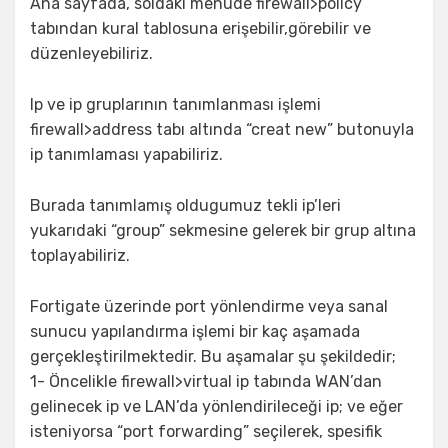
Ana sayfada, soldaki menude firewall>policy
tabından kural tablosuna erişebilir,görebilir ve
düzenleyebiliriz.
Ip ve ip gruplarının tanımlanması işlemi
firewall>address tabı altında “creat new” butonuyla
ip tanımlaması yapabiliriz.
Burada tanımlamış oldugumuz tekli ip’leri
yukarıdaki “group” sekmesine gelerek bir grup altına
toplayabiliriz.
Fortigate üzerinde port yönlendirme veya sanal
sunucu yapılandırma işlemi bir kaç aşamada
gerçekleştirilmektedir. Bu aşamalar şu şekildedir;
1- Öncelikle firewall>virtual ip tabında WAN’dan
gelinecek ip ve LAN’da yönlendirileceği ip; ve eğer
isteniyorsa “port forwarding” seçilerek, spesifik