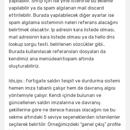
yapılabilir. Smtp için ise yine istenirse bu ekleme
yapılabilir ya da spam algılanan mail discard
ettirilebilir. Burada yapılabilecek diğer ayarlar ise
spam algılama sisteminin neleri referans alacağını
belirtmek olacaktır. Ip adresin kara listede olması,
mail adresinin kara listede olması ya da hello dns
lookup sorgu testi, belirlenen sözcükler gibi..
Burada kullanılacak referansları dosyaları da
kendimiz ana menüdeantispam altında
oluşturabiliriz.
Ids,ips ; fortigate saldırı tespit ve durdurma sistemi
hemen imza tabanlı çalışır hem de davranış algısı
yöntemiyle çalışır. Kendi içinde bulunan ve
güncellenen saldırı imzalarına ve davranış
şekillerine göre ne derece hassas olacağını ise bu
sekme altındaki 5 seviye seçeneklerden istenilenler
seçilerek belirtilir. Örneğimizdeki “genel çıkış” profile