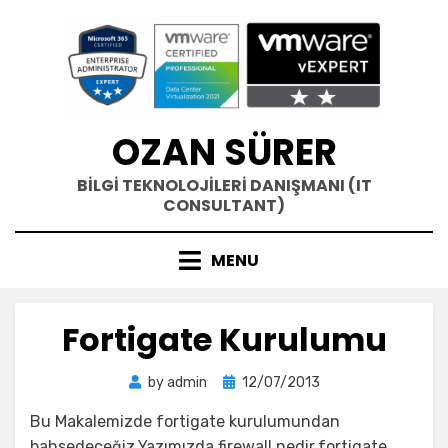
Skip
to
content
OZAN SÜRER
BİLGİ TEKNOLOJİLERİ DANIŞMANI (IT
CONSULTANT)
MENU
Fortigate Kurulumu
Posted
by
admin
12/07/2013
on
Bu Makalemizde fortigate kurulumundan
bahsedeceğiz.Yazımızda firewall nedir,fortigate