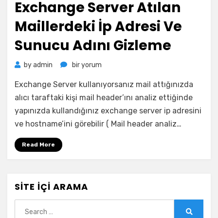
Exchange Server Atılan
Maillerdeki İp Adresi Ve
Sunucu Adını Gizleme
Exchange
by
admin
bir yorum
Server
Exchange Server kullanıyorsanız mail attığınızda
Atılan
Maillerdeki
alıcı taraftaki kişi mail header’ını analiz ettiğinde
İp
yapınızda kullandığınız exchange server ip adresini
Adresi
ve hostname’ini görebilir ( Mail header analiz…
Ve
Sunucu
Read More
Adını
Gizleme
için
SITE İÇI ARAMA
Search
for: