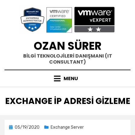
Skip
to
content
OZAN SÜRER
BİLGİ TEKNOLOJİLERİ DANIŞMANI (IT
CONSULTANT)
MENU
ETIKET
:
EXCHANGE IP ADRESI GIZLEME
Posted
05/19/2020
Exchange Server
on