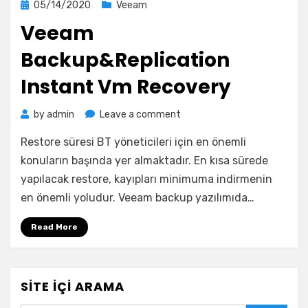
Posted
05/14/2020
Veeam
on
Veeam
Backup&Replication
Instant Vm Recovery
on
by
admin
Leave a comment
Veeam
Restore süresi BT yöneticileri için en önemli
Backup&Replication
Instant
konuların başında yer almaktadır. En kısa sürede
Vm
yapılacak restore, kayıpları minimuma indirmenin
Recovery
en önemli yoludur. Veeam backup yazılımıda…
Read More
SITE İÇI ARAMA