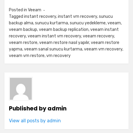
Posted in
Veeam
Tagged
instant recovery
,
instant vm recovery
,
sunucu
backup alma
,
sunucu kurtarma
,
sunucu yedekleme
,
veeam
,
veeam backup
,
veeam backup replication
,
veeam instant
recovery
,
veeam instant vm recovery
,
veeam recovery
,
veeam restore
,
veeam restore nasıl yapılır
,
veeam restore
yapma
,
veeam sanal sunucu kurtarma
,
veeam vm recovery
,
veeam vm restore
,
vm recovery
Published by
admin
View all posts by admin