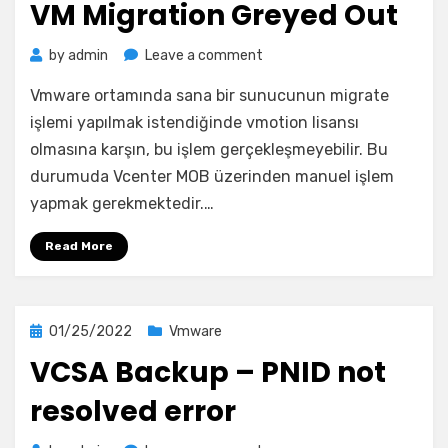
VM Migration Greyed Out
on
by
admin
Leave a comment
VM
Vmware ortamında sana bir sunucunun migrate
Migration
Greyed
işlemi yapılmak istendiğinde vmotion lisansı
Out
olmasına karşın, bu işlem gerçekleşmeyebilir. Bu
durumuda Vcenter MOB üzerinden manuel işlem
yapmak gerekmektedir.…
Read More
Posted
01/25/2022
Vmware
on
VCSA Backup – PNID not
resolved error