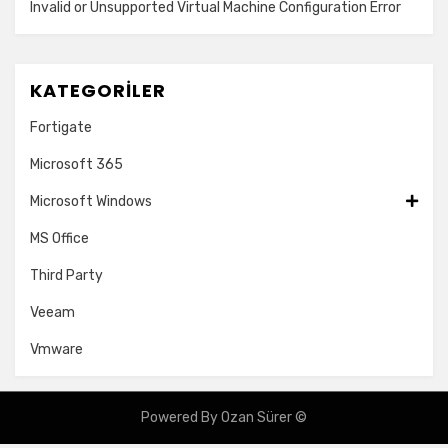
Invalid or Unsupported Virtual Machine Configuration Error
KATEGORILER
Fortigate
Microsoft 365
Microsoft Windows
MS Office
Third Party
Veeam
Vmware
Powered By Ozan Sürer ©
Amphibious Theme by
TemplatePocket
⋅
Powered by
WordPress