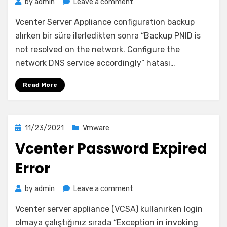
on
by
admin
Leave a comment
VCSA
Vcenter Server Appliance configuration backup
Backup
–
alırken bir süre ilerledikten sonra “Backup PNID is
PNID
not resolved on the network. Configure the
not
network DNS service accordingly” hatası…
resolved
error
Read More
Posted
11/23/2021
Vmware
on
Vcenter Password Expired
Error
on
by
admin
Leave a comment
Vcenter
Vcenter server appliance (VCSA) kullanırken login
Password
Expired
olmaya çalıştığınız sırada “Exception in invoking