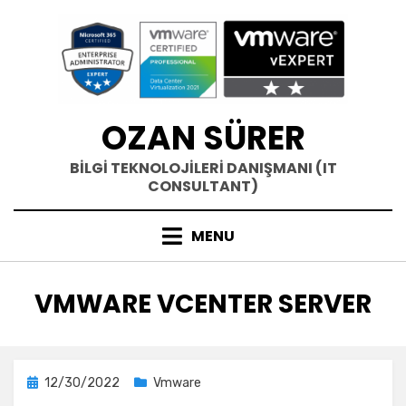
Skip
to
content
OZAN SÜRER
BİLGİ TEKNOLOJİLERİ DANIŞMANI (IT
CONSULTANT)
MENU
ETIKET
:
VMWARE VCENTER SERVER
Posted
12/30/2022
Vmware
on