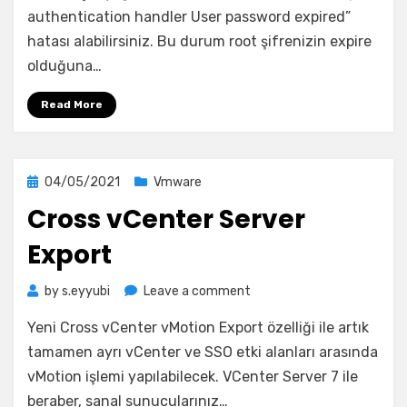
Error
authentication handler User password expired”
hatası alabilirsiniz. Bu durum root şifrenizin expire
olduğuna…
Read More
Posted
04/05/2021
Vmware
on
Cross vCenter Server
Export
on
by
s.eyyubi
Leave a comment
Cross
Yeni Cross vCenter vMotion Export özelliği ile artık
vCenter
Server
tamamen ayrı vCenter ve SSO etki alanları arasında
Export
vMotion işlemi yapılabilecek. VCenter Server 7 ile
beraber, sanal sunucularınız…