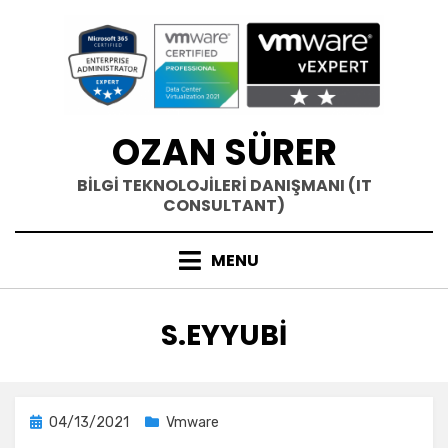
Skip
to
content
OZAN SÜRER
BİLGİ TEKNOLOJİLERİ DANIŞMANI (IT
CONSULTANT)
MENU
YAZAR
:
S.EYYUBI
Posted
04/13/2021
Vmware
on