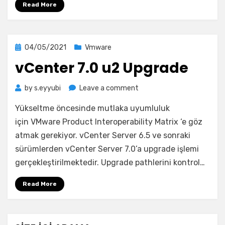
Read More
Posted
04/05/2021
Vmware
on
vCenter 7.0 u2 Upgrade
on
by
s.eyyubi
Leave a comment
vCenter
Yükseltme öncesinde mutlaka uyumluluk
7.0
u2
için VMware Product Interoperability Matrix ‘e göz
Upgrade
atmak gerekiyor. vCenter Server 6.5 ve sonraki
sürümlerden vCenter Server 7.0’a upgrade işlemi
gerçekleştirilmektedir. Upgrade pathlerini kontrol…
Read More