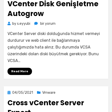
VCenter Disk Genişletme
Autogrow
VCenter
by
s.eyyubi
bir yorum
Disk
VCenter Server diski dolduğunda hizmet vermeyi
Genişletme
Autogrow
durdurur ve web client ile bağlanmaya
için
çalıştığımızda hata alırız. Bu durumda VCSA
üzerindeki dolan diski büyütmek gerekiyor. Bunu
VCSA…
Read More
Posted
04/05/2021
Vmware
on
Cross vCenter Server