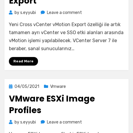
Export
on
by
s.eyyubi
Leave a comment
Cross
Yeni Cross vCenter vMotion Export özelliği ile artık
vCenter
Server
tamamen ayrı vCenter ve SSO etki alanları arasında
Export
vMotion işlemi yapılabilecek. VCenter Server 7 ile
beraber, sanal sunucularınız…
Read More
Posted
04/05/2021
Vmware
on
VMware ESXi Image
Profiles
on
by
s.eyyubi
Leave a comment
VMware