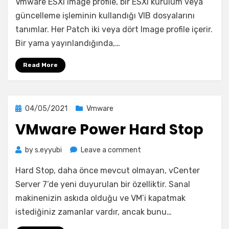
Vmware ESXi Image profile, bir ESXi kurulum veya
ESXi
Image
güncelleme işleminin kullandığı VIB dosyalarını
Profiles
tanımlar. Her Patch iki veya dört Image profile içerir.
Bir yama yayınlandığında,…
Read More
Posted
04/05/2021
Vmware
on
VMware Power Hard Stop
on
by
s.eyyubi
Leave a comment
VMware
Hard Stop, daha önce mevcut olmayan, vCenter
Power
Hard
Server 7’de yeni duyurulan bir özelliktir. Sanal
Stop
makinenizin askıda olduğu ve VM’i kapatmak
istediğiniz zamanlar vardır, ancak bunu…