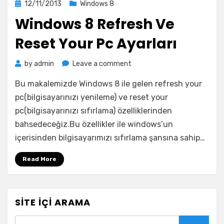
Posted
12/11/2013
Windows 8
on
Windows 8 Refresh Ve
Reset Your Pc Ayarları
on
by
admin
Leave a comment
Windows
Bu makalemizde Windows 8 ile gelen refresh your
8
Refresh
pc(bilgisayarınızı yenileme) ve reset your
Ve
pc(bilgisayarınızı sıfırlama) özelliklerinden
Reset
bahsedeceğiz.Bu özellikler ile windows’un
Your
içerisinden bilgisayarımızı sıfırlama şansına sahip…
Pc
Ayarları
Read More
SITE İÇI ARAMA
Search