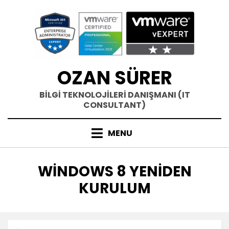
Skip
to
content
OZAN SÜRER
BİLGİ TEKNOLOJİLERİ DANIŞMANI (IT
CONSULTANT)
MENU
ETIKET
:
WINDOWS 8 YENIDEN
KURULUM