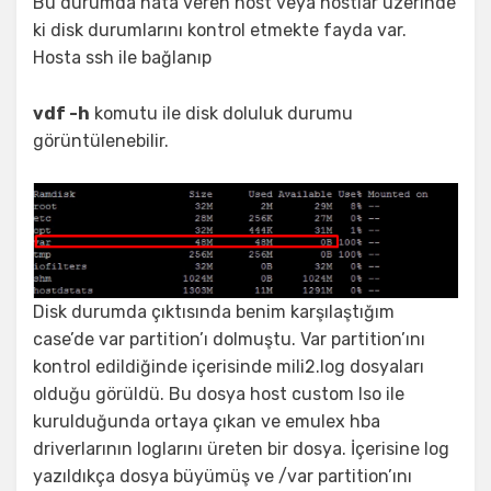
Bu durumda hata veren host veya hostlar üzerinde
ki disk durumlarını kontrol etmekte fayda var.
Hosta ssh ile bağlanıp
vdf -h
komutu ile disk doluluk durumu
görüntülenebilir.
Disk durumda çıktısında benim karşılaştığım
case’de var partition’ı dolmuştu. Var partition’ını
kontrol edildiğinde içerisinde mili2.log dosyaları
olduğu görüldü. Bu dosya host custom Iso ile
kurulduğunda ortaya çıkan ve emulex hba
driverlarının loglarını üreten bir dosya. İçerisine log
yazıldıkça dosya büyümüş ve /var partition’ını