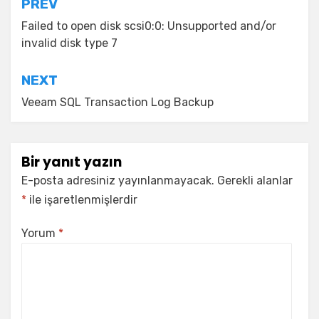
Yazı
PREV
gezinmesi
Failed to open disk scsi0:0: Unsupported and/or
invalid disk type 7
NEXT
Veeam SQL Transaction Log Backup
Bir yanıt yazın
E-posta adresiniz yayınlanmayacak.
Gerekli alanlar
*
ile işaretlenmişlerdir
Yorum
*