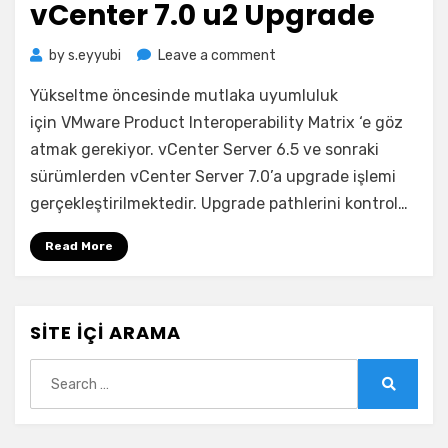
vCenter 7.0 u2 Upgrade
on
by
s.eyyubi
Leave a comment
vCenter
Yükseltme öncesinde mutlaka uyumluluk
7.0
u2
için VMware Product Interoperability Matrix ‘e göz
Upgrade
atmak gerekiyor. vCenter Server 6.5 ve sonraki
sürümlerden vCenter Server 7.0’a upgrade işlemi
gerçekleştirilmektedir. Upgrade pathlerini kontrol…
Read More
SITE İÇI ARAMA
Search
for:
Search