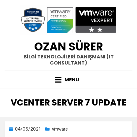
Skip
to
content
OZAN SÜRER
BİLGİ TEKNOLOJİLERİ DANIŞMANI (IT
CONSULTANT)
MENU
ETIKET
:
VCENTER SERVER 7 UPDATE
Posted
04/05/2021
Vmware
on